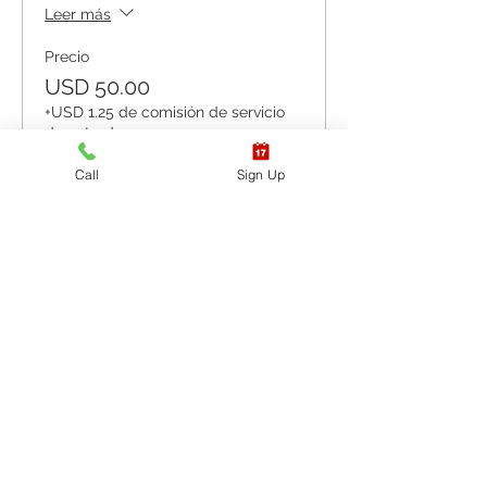
Leer más
Precio
USD 50.00
+USD 1.25 de comisión de servicio
de entradas
Call
Sign Up
Venta finalizada
Tipo de entrada
HABILIDADES
ÚNICAMENTE - AERT
CPR / AED
Leer más
Precio
USD 35.00
+USD 0.88 de comisión de servicio