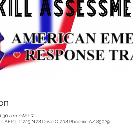
on
11:30 a.m. GMT-7
de AERT, 11225 N.28 Drive C-208 Phoenix, AZ 85029