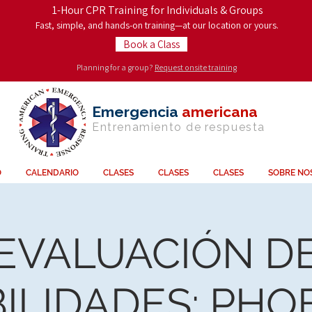
1-Hour CPR Training for Individuals & Groups
Fast, simple, and hands-on training—at our location or yours.
Book a Class
Planning for a group?
Request onsite training
Emergencia
americana
Entrenamiento de
respuesta
O
CALENDARIO
CLASES
CLASES
CLASES
SOBRE NO
EVALUACIÓN D
ILIDADES: PHO