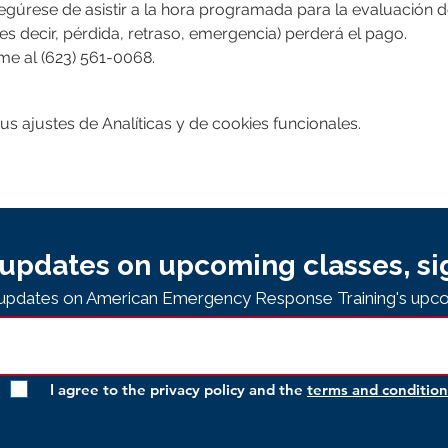
gúrese de asistir a la hora programada para la evaluación de 
es decir, pérdida, retraso, emergencia) perderá el pago.
lame al (623) 561-0068.
 ajustes de Analíticas y de cookies funcionales.
updates on upcoming classes, si
e updates on American Emergency Response Training's upco
I agree to the privacy policy and the
terms and condition