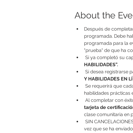
About the Eve
Después de completar l
programada. Debe habe
programada para la eva
"prueba" de que ha co
 Si ya completó su cap
HABILIDADES”.
 Si desea registrarse 
Y HABILIDADES EN LÍ
 Se requerirá que cada estudiante practique las habilidades de RCP para este curso. Este componente de 
habilidades prácticas 
 Al completar con éxit
tarjeta de certificaci
clase comunitaria en p
 SIN CANCELACIONES. SIN CAMBIOS. SIN REEMBOLSOS. Asegúrese de seleccionar la opción correcta. Una 
vez que se ha enviado