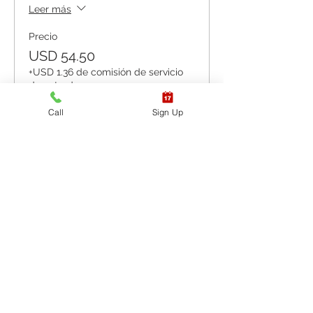
Leer más
Precio
USD 54.50
+USD 1.36 de comisión de servicio
de entradas
Call
Sign Up
Venta finalizada
Tipo de entrada
HABILIDADES
ÚNICAMENTE - AERT
CPR / AED
Leer más
Precio
USD 38.15
+USD 0.95 de comisión de servicio