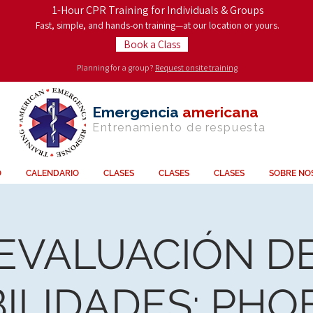
1-Hour CPR Training for Individuals & Groups
Fast, simple, and hands-on training—at our location or yours.
Book a Class
Planning for a group?
Request onsite training
Emergencia
americana
Entrenamiento de
respuesta
O
CALENDARIO
CLASES
CLASES
CLASES
SOBRE NO
EVALUACIÓN D
ILIDADES: PHO