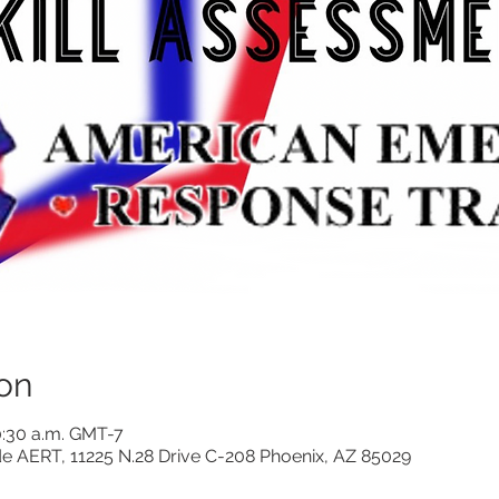
on
10:30 a.m. GMT-7
de AERT, 11225 N.28 Drive C-208 Phoenix, AZ 85029