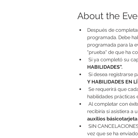
About the Eve
Después de completar l
programada. Debe habe
programada para la eva
"prueba" de que ha co
 Si ya completó su cap
HABILIDADES”.
 Si desea registrarse 
Y HABILIDADES EN LÍ
 Se requerirá que cada estudiante practique las habilidades de RCP para este curso. Este componente de 
habilidades prácticas 
 Al completar con éxit
recibiría si asistiera 
auxilios básico
tarjeta
 SIN CANCELACIONES. SIN CAMBIOS. SIN REEMBOLSOS. Asegúrese de seleccionar la opción correcta. Una 
vez que se ha enviado