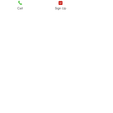
Venta finalizada
Call
Sign Up
Tipo de entrada
HABILIDADES
ÚNICAMENTE - AERT
CPR / AED
Leer más
Precio
USD 35.00
+USD 0.88 de comisión de servicio
de entradas