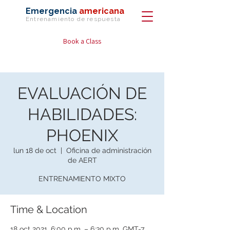
Emergencia
americana
Entrenamiento de
respuesta
Book a Class
EVALUACIÓN DE
HABILIDADES:
PHOENIX
lun 18 de oct
  |  
Oficina de administración
de AERT
ENTRENAMIENTO MIXTO
Time & Location
18 oct 2021, 6:00 p.m. – 6:30 p.m. GMT-7