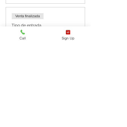
Venta finalizada
Tipo de entrada
RCP BLS Soporte vital
Call
Sign Up
básico / DEA
Leer más
Precio
USD 60.00
+USD 1.50 de comisión de servicio
de entradas
Venta finalizada
Tipo de entrada
CPR BLS / AED y