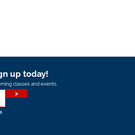
gn up today!
ming classes and events.
>
s