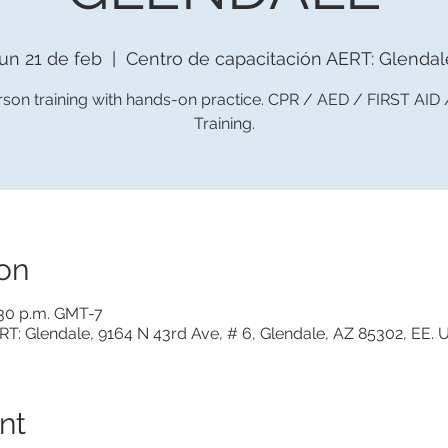
lun 21 de feb
  |  
Centro de capacitación AERT: Glendal
rson training with hands-on practice. CPR / AED / FIRST AID
Training.
on
0:30 p.m. GMT-7
T: Glendale, 9164 N 43rd Ave, # 6, Glendale, AZ 85302, EE. 
nt