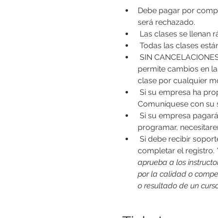
Debe pagar por complet
será rechazado.
 Las clases se llenan
 Todas las clases est
 SIN CANCELACIONES. Una vez que se ha enviado el pago, AERT no emite reembolsos, cancelaciones ni 
permite cambios en las
clase por cualquier mo
 Si su empresa ha proporcionado un código de cupón con descuento, introdúzcalo al finalizar la compra. (* 
Comuníquese con su s
 Si su empresa pagará
programar, necesitare
 Si debe recibir sopor
completar el registro. *
aprueba a los instructo
por la calidad o compet
o resultado de un curs