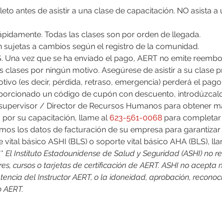
o antes de asistir a una clase de capacitación. NO asista a u
 rápidamente. Todas las clases son por orden de llegada.
án sujetas a cambios según el registro de la comunidad.
 clases por ningún motivo. Asegúrese de asistir a su clase p
tivo (es decir, pérdida, retraso, emergencia) perderá el pago
upervisor / Director de Recursos Humanos para obtener má
 por su capacitación, llame al 
623-561-0068
 para completar e
mos los datos de facturación de su empresa para garantizar
te vital básico ASHI (BLS) o soporte vital básico AHA (BLS), lla
* 
El Instituto Estadounidense de Salud y Seguridad (ASHI) no re
res, cursos o tarjetas de certificación de AERT. ASHI no acepta
encia del Instructor AERT, o la idoneidad, aprobación, reconoci
o AERT.