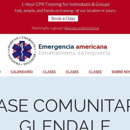
1-Hour CPR Training for Individuals & Groups
Fast, simple, and hands-on training—at our location or yours.
Book a Class
Planning for a group?
Request onsite training
Emergencia
americana
Entrenamiento de
respuesta
O
CALENDARIO
CLASES
CLASES
CLASES
SOBRE NO
ASE COMUNITAR
GLENDALE