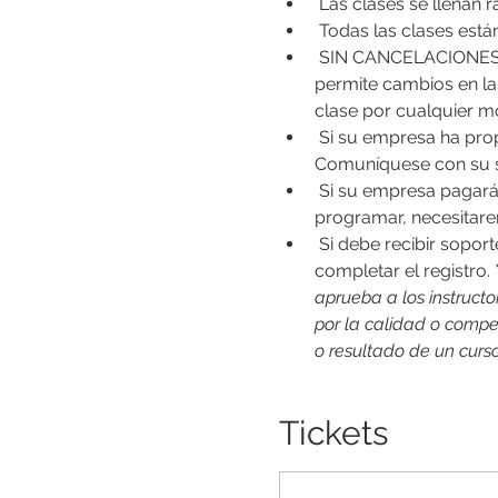
 Las clases se llenan
 Todas las clases est
 SIN CANCELACIONES. Una vez que se ha enviado el pago, AERT no emite reembolsos, cancelaciones ni 
permite cambios en las
clase por cualquier mo
 Si su empresa ha proporcionado un código de cupón con descuento, introdúzcalo al finalizar la compra. (* 
Comuníquese con su s
 Si su empresa pagará
programar, necesitare
 Si debe recibir sopor
completar el registro. *
aprueba a los instructo
por la calidad o compet
o resultado de un curs
Tickets