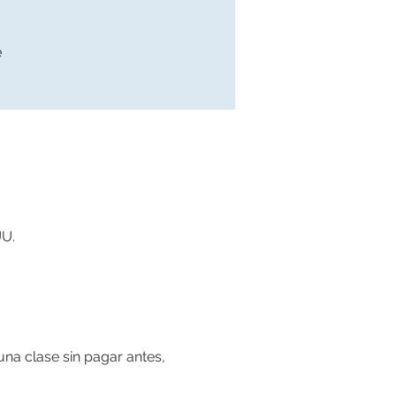
e
UU.
na clase sin pagar antes, 