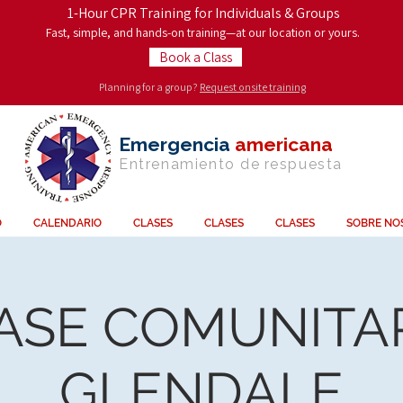
1-Hour CPR Training for Individuals & Groups
Fast, simple, and hands-on training—at our location or yours.
Book a Class
Planning for a group?
Request onsite training
Emergencia
americana
Entrenamiento de
respuesta
O
CALENDARIO
CLASES
CLASES
CLASES
SOBRE NO
ASE COMUNITAR
GLENDALE