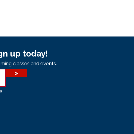
gn up today!
ming classes and events.
>
s