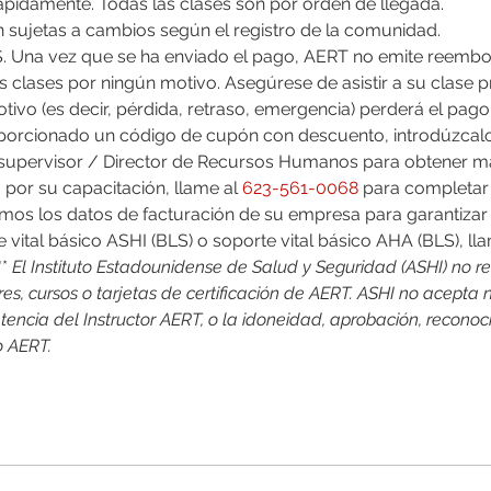
 rápidamente. Todas las clases son por orden de llegada.
án sujetas a cambios según el registro de la comunidad.
 clases por ningún motivo. Asegúrese de asistir a su clase p
tivo (es decir, pérdida, retraso, emergencia) perderá el pago
upervisor / Director de Recursos Humanos para obtener má
 por su capacitación, llame al 
623-561-0068
 para completar e
mos los datos de facturación de su empresa para garantizar
te vital básico ASHI (BLS) o soporte vital básico AHA (BLS), lla
* 
El Instituto Estadounidense de Salud y Seguridad (ASHI) no re
res, cursos o tarjetas de certificación de AERT. ASHI no acepta
encia del Instructor AERT, o la idoneidad, aprobación, reconoci
o AERT.